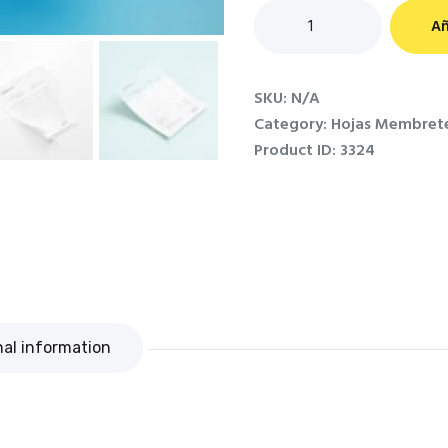
Hojas
Añ
Membrete
quantity
SKU:
N/A
Category:
Hojas Membret
Product ID:
3324
nal information