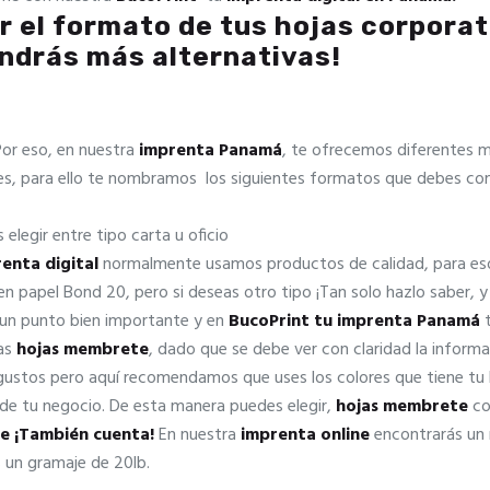
r el formato de tus hojas
corporat
endrás más alternativas!
Por eso, en nuestra
imprenta Panamá
, te ofrecemos diferentes 
s, para ello te nombramos los siguientes formatos que debes cons
 elegir entre tipo carta u oficio
enta digital
normalmente usamos productos de calidad, para eso
en papel Bond 20, pero si deseas otro tipo ¡Tan solo hazlo saber,
un punto bien importante y en
BucoPrint tu
imprenta Panamá
las
hojas membrete
, dado que se debe ver con claridad la informa
 gustos pero aquí recomendamos que uses los colores que tiene tu l
 de tu negocio. De esta manera puedes elegir,
hojas membrete
co
te ¡También cuenta!
En nuestra
imprenta online
encontrarás un m
s un gramaje de 20lb.