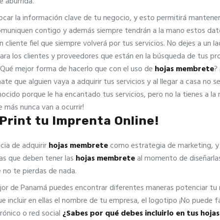
e aburrida.
car la información clave de tu negocio, y esto permitirá mantener
comuniquen contigo y además siempre tendrán a la mano estos da
 cliente fiel que siempre volverá por tus servicios. No dejes a un l
ara los clientes y proveedores que están en la búsqueda de tus pro
¿Qué mejor forma de hacerlo que con el uso de
hojas membrete
?
ate que alguien vaya a adquirir tus servicios y al llegar a casa n
onocido porque le ha encantado tus servicios, pero no la tienes a l
 más nunca van a ocurrir!
rint tu Imprenta Online!
cia de adquirir
hojas membrete
como estrategia de marketing, y
cas que deben tener las
hojas membrete
al momento de diseñarla
 no te pierdas de nada.
ejor de Panamá puedes encontrar diferentes maneras potenciar t
 incluir en ellas el nombre de tu empresa, el logotipo ¡No puede f
rónico o red social
¿Sabes por qué debes incluirlo en tus hoj