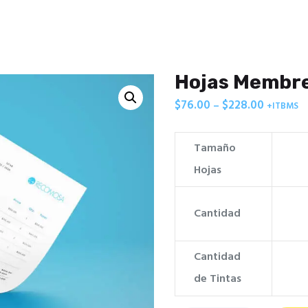
Home
Nosotros
Productos
Inspiración
Hojas Membr
Blog
Contacto
$
76.00
$
228.00
–
Price
+ITBMS
range:
$76.00
Tamaño
through
Hojas
$228.00
Cantidad
Cantidad
de Tintas