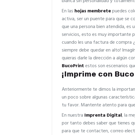
blanca sin personalidad y totalment
En las
hojas membrete
puedes colo
activa, ser un puente para que se 
que una persona bien atendida, es un
servicios, esto es muy importante p
cuando les una factura de compra 
siempre debe quedar en alto! Imagín
quieras darle la dirección a algún c
BucoPrint
estos son escenarios que
¡Imprime con BucoP
Anteriormente te dimos la importan
un poco sobre algunas característi
tu favor. Mantente atento para que
En nuestra
Imprenta Digital
, la m
por tanto debes saber que tienes que
para que te contacten, correo elect