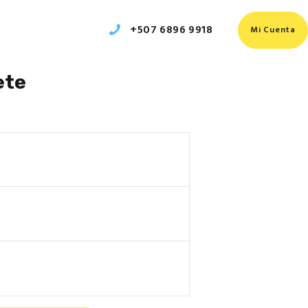
+507 6896 9918‬
Mi Cuenta
ete