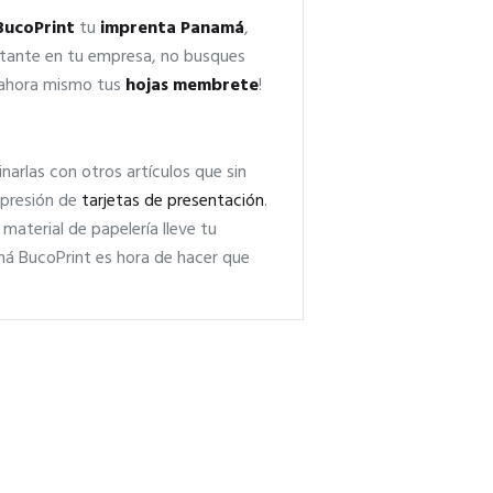
BucoPrint
tu
imprenta
Panamá
,
rtante en tu empresa, no busques
t ahora mismo tus
hojas membrete
!
rlas con otros artículos que sin
mpresión de
tarjetas de presentación
.
material de papelería lleve tu
á BucoPrint es hora de hacer que