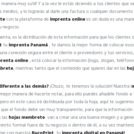
manera muy sutil! Y a la vez le estás diciendo a tus clientes que 
s medios, y lo lograrás al darle una factura o cualquier documento
te
con la plataforma de
imprenta online
es sin duda es una mane
u negocio.
enta, es la distribución de esta información para que los cliente
t
tu
imprenta Panamá
, te damos la mejor forma de colocar eso
a conexión segura entre el cliente o proveedores y tus servicios,
prenta online
, está colocar la información (logo, slogan, teléfono,
mbrete
, mientras tanto que el contenido que quieres dar en las
ho
iferente a las demás?
¡Chuzo, te tenemos la solución! Nuestra i
 mejor manera de hacerte notar, para ello puedes añadirle fondo a
ro en este caso irá distribuida por toda la hoja, aquí te sugerim
es que el fondo debe ser muy transparente, para que la información
s las
hojas membrete
van a crear una una buena imagen y a gene
mento formal fuera de tu negocio o dentro de él, a su vez manten
ime con nuestra
BucoPrint
tu
imprenta digital en Panamá!