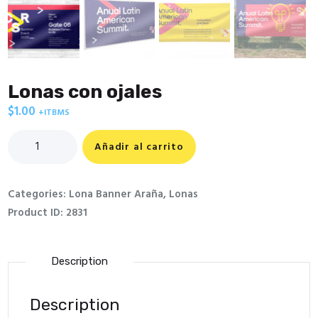
Lonas con ojales
$
1.00
+ITBMS
Lonas
Añadir al carrito
con
ojales
quantity
Categories:
Lona Banner Araña
,
Lonas
Product ID:
2831
Description
Description