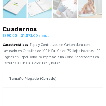
Cuadernos
$
390.00
$
1,073.00
–
Price
+ITBMS
range:
$390.00
Características
:
Tapa y Contratapa en Cartón duro con
through
Laminado en Cartulina de 100lb Full Color. 75 Hojas Internas, 150
$1,073.00
Páginas en Papel Bond 20 Impresas a un Color. Separadores en
Cartulina 100lb Full Color Tiro y Retiro.
Tamaño Plegado (Cerrado)