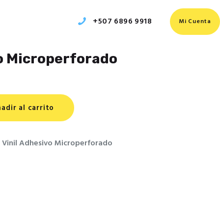
+507 6896 9918‬
Mi Cuenta
vo Microperforado
adir al carrito
,
Vinil Adhesivo Microperforado