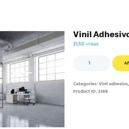
Home
Nosotros
Productos
Inspiración
Vinil Adhesi
Blog
Contacto
$
1.50
+ITBMS
Vinil
Añ
Adhesivo
Microperforado
quantity
Categories:
Vinil adhesivo
Product ID:
3368