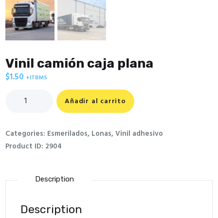
Vinil camión caja plana
$
1.50
+ITBMS
Vinil
Añadir al carrito
camión
caja
plana
Categories:
Esmerilados
,
Lonas
,
Vinil adhesivo
quantity
Product ID:
2904
Description
Description