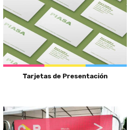
Tarjetas de Presentación
This
product
has
multiple
variants.
The